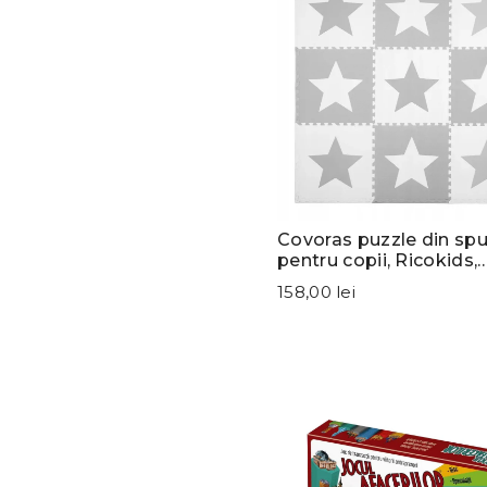
Covoras puzzle din s
pentru copii, Ricokids,
180x180cm, 9 piese, St
158,00 lei
Grey