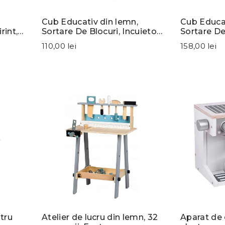
Cub Educativ din lemn,
Cub Educat
rint,
Sortare De Blocuri, Incuietori,
Sortare De 
EcoToys
Ceas, Eco
110,00 lei
158,00 lei
tru
Atelier de lucru din lemn, 32
Aparat de 