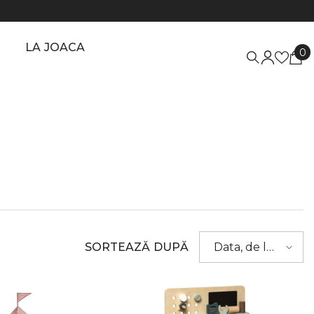
LA JOACA
0
0
a
SORTEAZĂ DUPĂ
Data, de la
vechi la
nou