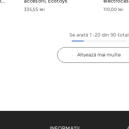
,
accesorii, Ecotoys
electrocas
bucatarie
335,55 lei
110,00 lei
Se arată
1
-
20
din 90 total
Afișează mai multe
INFORMAȚII