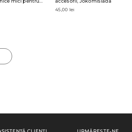
nice mici pentru
accesorii, Jokomisiada
, Jokomisiada
45,00 lei
ASISTENȚĂ CLIENȚI
URMĂREȘTE-NE