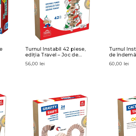
e
Turnul Instabil 42 piese,
Turnul Inst
ediția Travel – Joc de
de îndemâ
îndemânare
56,00 lei
60,00 lei