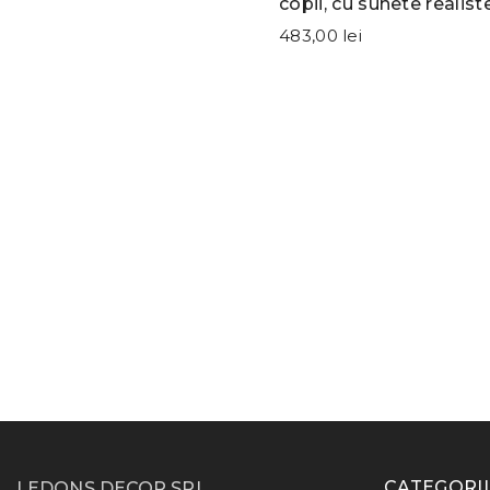
copii, cu sunete realiste
Jokomisiada
483,00 lei
CATEGORII
LEDONS DECOR SRL