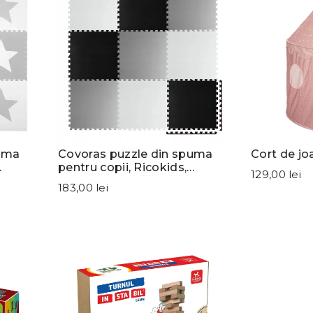
puma
Covoras puzzle din spuma
Cort de jo
pentru copii, Ricokids,
129,00 lei
ar
180x180cm, 9 piese, Gri,
183,00 lei
Negru