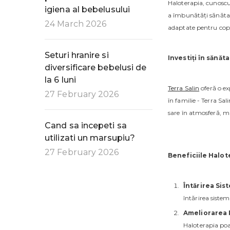
Haloterapia, cunoscut
igiena al bebelusului
a îmbunătăți sănătatea
24 March 2026
adaptate pentru copii
Seturi hranire si
Investiți în sănăt
diversificare bebelusi de
la 6 luni
Terra Salin
oferă o ex
27 February 2026
în familie - Terra Sa
sare în atmosferă, m
Cand sa incepeti sa
utilizati un marsupiu?
27 February 2026
Beneficiile Halot
Întărirea Sis
întărirea sistemu
Ameliorarea 
Haloterapia poat