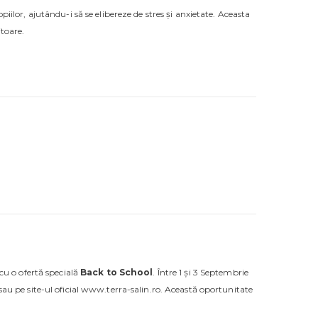
iilor, ajutându-i să se elibereze de stres și anxietate. Aceasta
itoare.
 cu o ofertă specială
Back to School
. Între 1 și 3 Septembrie
 sau pe site-ul oficial www.terra-salin.ro. Această oportunitate