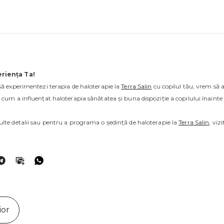
riența Ta!
să experimentezi terapia de haloterapie la
Terra Salin
cu copilul tău, vrem să 
cum a influențat haloterapia sănătatea și buna dispoziție a copilului înainte 
lte detalii sau pentru a programa o ședință de haloterapie la
Terra Salin
, vizi
ior