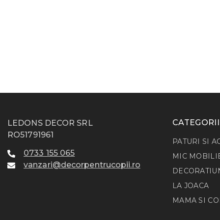
CATEGORII
LEDONS DECOR SRL
RO51791961
PATURI SI A
0733 155 065
MIC MOBILI
vanzari@decorpentrucopii.ro
DECORATIU
LA JOACA
MAMA SI CO