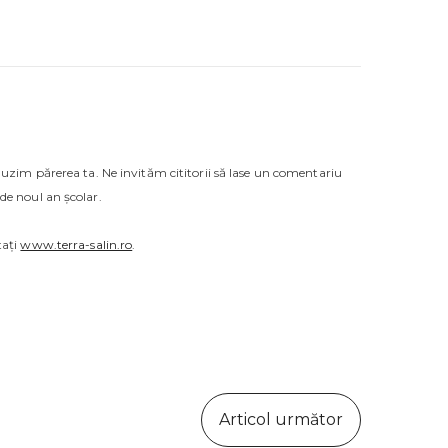
auzim părerea ta. Ne invităm cititorii să lase un comentariu
de noul an școlar.
tați
www.terra-salin.ro
.
Articol următor