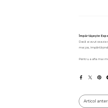
Împărtășește Expe
Dacă ai avut ocazia 
mai jos, împărtășind 
Pentru a afla mai mu
Articol anter