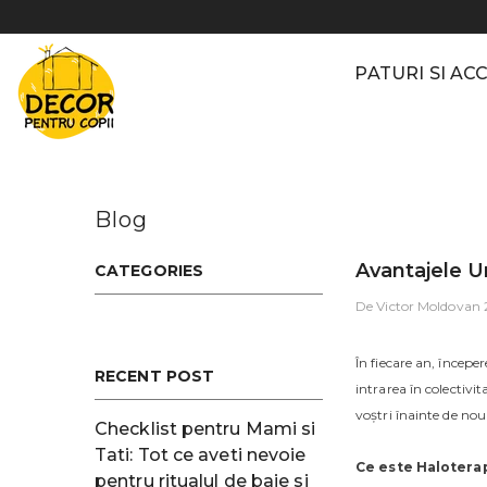
Sari la conținut
PATURI SI AC
Blog
Avantajele U
CATEGORIES
De
Victor Moldovan
În fiecare an, începe
RECENT POST
intrarea în colectivi
voștri înainte de nou
Checklist pentru Mami si
Tati: Tot ce aveti nevoie
Ce este Halotera
pentru ritualul de baie si