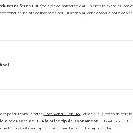
educerea Stresului:
Ședințele de haloterapie au un efect relaxant asupra cop
t de benefică înainte de începerea noului an școlar, când emoțiile pot fi copleș
chool
inere pentru comunitatea
DecorPentruCopii.ro,
Terra Salin își deschide porțile
de o reducere de -15% la orice tip de abonament
încheiat în recepție
nvestiți în sănătatea copiilor voștri înainte de noul început școlar.