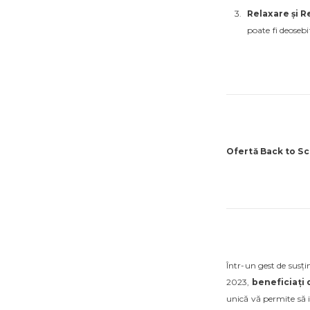
Relaxare și R
poate fi deosebi
Ofertă Back to S
Într-un gest de susț
2023,
beneficiați 
unică vă permite să i