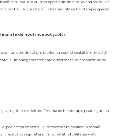
alează aerul saturat cu microparticule de sare, având scopul de
ată în centrul Bucureștiului, oferă ședințe de haloterapie special
se înainte de noul început școlar.
cte - una destinată grupurilor cu copii și cealaltă intimității
ectate la un halogenerator care dispersează microparticule de
și viruși în colectivitate. Terapia de haloterapie poate ajuta la
ile, pot afecta confortul și performanța copiilor în școală.
, facilitând respirația și îmbunătățind calitatea vieții.