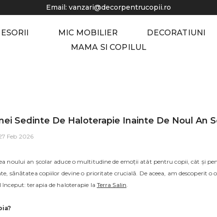
Email:
vanzari@decorpentrucopii.ro
CESORII
MIC MOBILIER
DECORATIUNI
MAMA SI COPILUL
nei Sedinte De Haloterapie Inainte De Noul An S
27 Feb 2026
rea noului an școlar aduce o multitudine de emoții atât pentru copii, cât și pe
tate, sănătatea copiilor devine o prioritate crucială. De aceea, am descoperit 
l început: terapia de haloterapie la
Terra Salin
.
pia?