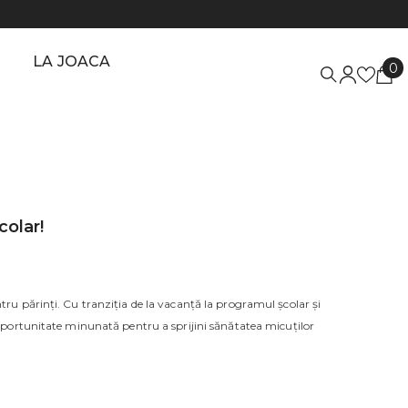
LA JOACA
0
0
a
colar!
ntru părinți. Cu tranziția de la vacanță la programul școlar și
o oportunitate minunată pentru a sprijini sănătatea micuților