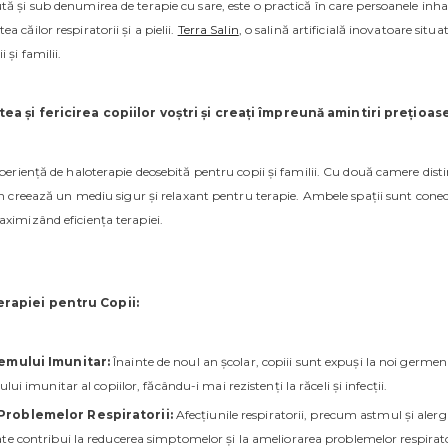
ă și sub denumirea de terapie cu sare, este o practică în care persoanele inh
 căilor respiratorii și a pielii.
Terra Salin
, o salină artificială inovatoare situ
 și familii.
atea și fericirea copiilor voștri și creați împreună amintiri prețioa
periență de haloterapie deosebită pentru copii și familii. Cu două camere distin
lin creează un mediu sigur și relaxant pentru terapie. Ambele spații sunt con
aximizând eficiența terapiei.
erapiei pentru Copii:
temului Imunitar:
Înainte de noul an școlar, copiii sunt expuși la noi germeni 
lui imunitar al copiilor, făcându-i mai rezistenți la răceli și infecții.
Problemelor Respiratorii:
Afecțiunile respiratorii, precum astmul și alergi
e contribui la reducerea simptomelor și la ameliorarea problemelor respiratorii